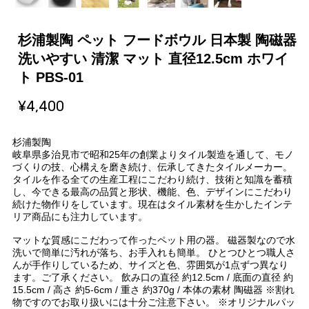
杉浦製陶 ペット フードボウル 日本製 陶磁器
洗いやすい 清潔 マット 直径12.5cm ホワイ
ト PBS-01
¥4,400
杉浦製陶
岐阜県多治見市で昭和25年の創業よりタイル製造を通して、モノ
づくりの技、心構えを磨き続け、伝承してきたタイルメーカー。
タイルを作る全ての生産工程にこだわり続け、技術と知識を蓄積
し、今できる最高の品質と形状、機能、色、デザインにこだわり
続けた物作りをしています。現在はタイル素材を生かしたインテ
リア商品にも注力しています。
マットな質感にこだわって作ったペット用の器。 磁器製なので水
洗いで簡単に汚れが落ち、お手入れも簡単。 ひとつひとつ職人さ
んが手作りしているため、サイズと色、雰囲気が1点ずつ異なり
ます。ご了承ください。 飲み口の直径 約12.5cm / 底面の直径 約
15.5cm / 高さ 約5-6cm / 重さ 約370g / 本体の素材 陶磁器 ※割れ
物ですのでお取り扱いには十分ご注意下さい。 ※オリジナルパッ