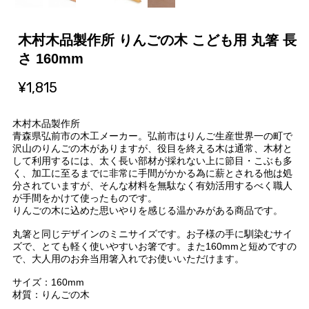
木村木品製作所 りんごの木 こども用 丸箸 長
さ 160mm
¥1,815
木村木品製作所
青森県弘前市の木工メーカー。弘前市はりんご生産世界一の町で
沢山のりんごの木がありますが、役目を終える木は通常、木材と
して利用するには、太く長い部材が採れない上に節目・こぶも多
く、加工に至るまでに非常に手間がかかる為に薪とされる他は処
分されていますが、そんな材料を無駄なく有効活用するべく職人
が手間をかけて使ったものです。
りんごの木に込めた思いやりを感じる温かみがある商品です。
丸箸と同じデザインのミニサイズです。お子様の手に馴染むサイ
ズで、とても軽く使いやすいお箸です。また160mmと短めですの
で、大人用のお弁当用箸入れでお使いいただけます。
サイズ：160mm
材質：りんごの木