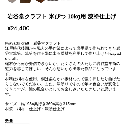
岩谷堂クラフト 米びつ 10kg用 漆塗仕上げ
¥26,400
Iwayado craft（岩谷堂クラフト）
江戸時代後期から職人の手作業によって岩手県で作られてきた岩
谷堂箪笥。箪笥を作る際に出る端材を利用して作り上げたIwayad
o craft。
端材から何か発信できないか、たくさんの人たちに岩谷堂箪笥の
魅力を感じてほしい…そんな想いから出来た作品になっていま
す。
材料は桐材を使用。桐は柔らかい素材なので強く押したり曲げた
りしないでください。また、漆塗りですので年々色合いが変化し
てきますが、漆の風合いとしてお楽しみいただきたいと思いま
す。
サイズ：幅193×奥行き360×高さ315mm
材質：桐材 仕上げ：漆塗仕上げ
数量