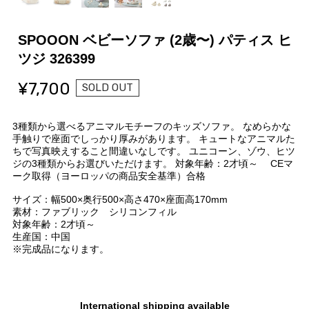
SPOOON ベビーソファ (2歳〜) パティス ヒ
ツジ 326399
¥7,700
SOLD OUT
3種類から選べるアニマルモチーフのキッズソファ。 なめらかな
手触りで座面でしっかり厚みがあります。 キュートなアニマルた
ちで写真映えすること間違いなしです。 ユニコーン、ゾウ、ヒツ
ジの3種類からお選びいただけます。 対象年齢：2才頃～ CEマ
ーク取得（ヨーロッパの商品安全基準）合格
サイズ：幅500×奥行500×高さ470×座面高170mm
素材：ファブリック シリコンフィル
対象年齢：2才頃～
生産国：中国
※完成品になります。
International shipping available