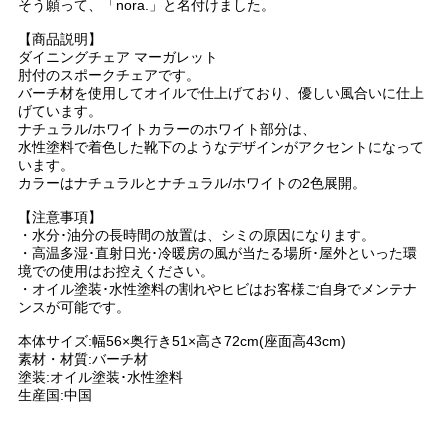
そう願って、「nora.」と名付けました。
【商品説明】
ダイニングチェア マーガレット
肘付のスポークチェアです。
バーチ材を使用してオイルで仕上げており、優しい風合いに仕上
げています。
ナチュラル/ホワイトカラーのホワイト部分は、
水性塗料で着色した靴下のようなデザインがアクセントになって
います。
カラーはナチュラルとナチュラル/ホワイトの2色展開。
【注意事項】
・水分･油分の長時間の放置は、シミの原因になります。
・高温多湿･直射日光･冷暖房の風が当たる場所･屋外といった環
境での使用はお控えください。
・オイル塗装･水性塗料の割れやヒビはお客様ご自身でメンテナ
ンスが可能です。
本体サイズ:幅56×奥行き51×高さ72cm(座面高43cm)
素材・材質:バーチ材
塗装:オイル塗装･水性塗料
生産国:中国