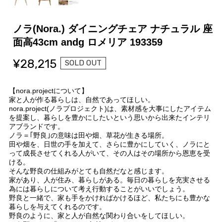
ノラ(Nora.) ダイニングチェア ナチュラル 座
面高43cm andg ロメリア 193359
¥28,215
SOLD OUT
【nora.projectについて】
家と人が作る暮らしは、自然であってほしい。
nora.project(ノラプロジェクト)は、素材感を大事にしたアイテム
を提案し、暮らしを豊かにしたいという思いから出来たインテリ
アブランドです。
ノラ＝｢野良｣の意味は田や畑、草花が生きる場所。
田や畑を、日世の手を加えて、さらに豊かにしていく、ノラにと
って成長させてくれる人がいて、その人はその場所から恩恵を受
ける。
そんな野良の仕組みがとても自然だなと感じます。
家があり、人が住み、暮らしがある。毎日の暮らしを充実させる
為には暮らしについて考え行動することがいいでしょう。
野良と一緒で、家も手をかければかけるほど、私たちにも豊かな
暮らしを与えてくれるのです。
野良のように、家と人が自然な関わり合いをしてほしい。