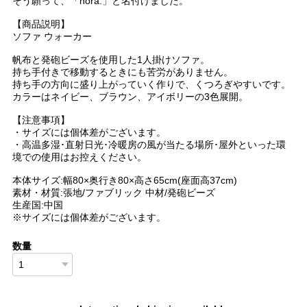
そう願って、「nora.」と名付けました。
【商品説明】
ソファ ウォーカー
帆布と発砲ビーズを使用した1人掛けソファ。
持ち手付きで移動するときにも苦労がありません。
持ち手の方向に盛り上がっていく作りで、くつろぎやすいです。
カラーはネイビー、ブラウン、アイボリーの3色展開。
【注意事項】
・サイズには個体差がございます。
・高温多湿･直射日光･冷暖房の風が当たる場所･屋外といった環
境での使用はお控えください。
本体サイズ:幅80×奥行き80×高さ65cm(座面高37cm)
素材・材質:張地/ファブリック 中材/発砲ビーズ
生産国:中国
※サイズには個体差がございます。
数量