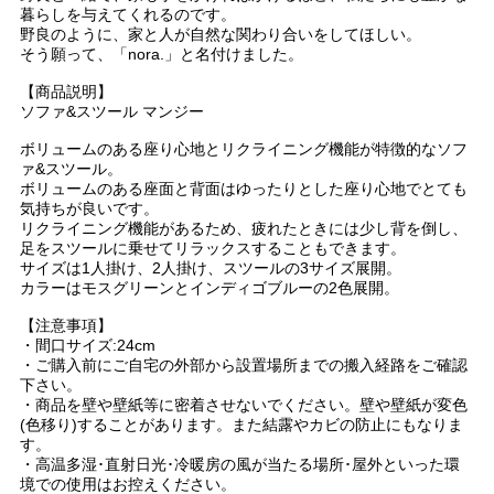
暮らしを与えてくれるのです。
野良のように、家と人が自然な関わり合いをしてほしい。
そう願って、「nora.」と名付けました。
【商品説明】
ソファ&スツール マンジー
ボリュームのある座り心地とリクライニング機能が特徴的なソフ
ァ&スツール。
ボリュームのある座面と背面はゆったりとした座り心地でとても
気持ちが良いです。
リクライニング機能があるため、疲れたときには少し背を倒し、
足をスツールに乗せてリラックスすることもできます。
サイズは1人掛け、2人掛け、スツールの3サイズ展開。
カラーはモスグリーンとインディゴブルーの2色展開。
【注意事項】
・間口サイズ:24cm
・ご購入前にご自宅の外部から設置場所までの搬入経路をご確認
下さい。
・商品を壁や壁紙等に密着させないでください。壁や壁紙が変色
(色移り)することがあります。また結露やカビの防止にもなりま
す。
・高温多湿･直射日光･冷暖房の風が当たる場所･屋外といった環
境での使用はお控えください。