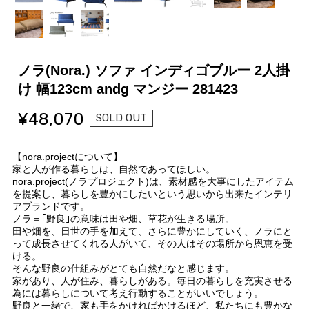
ノラ(Nora.) ソファ インディゴブルー 2人掛
け 幅123cm andg マンジー 281423
¥48,070
SOLD OUT
【nora.projectについて】
家と人が作る暮らしは、自然であってほしい。
nora.project(ノラプロジェクト)は、素材感を大事にしたアイテム
を提案し、暮らしを豊かにしたいという思いから出来たインテリ
アブランドです。
ノラ＝｢野良｣の意味は田や畑、草花が生きる場所。
田や畑を、日世の手を加えて、さらに豊かにしていく、ノラにと
って成長させてくれる人がいて、その人はその場所から恩恵を受
ける。
そんな野良の仕組みがとても自然だなと感じます。
家があり、人が住み、暮らしがある。毎日の暮らしを充実させる
為には暮らしについて考え行動することがいいでしょう。
野良と一緒で、家も手をかければかけるほど、私たちにも豊かな