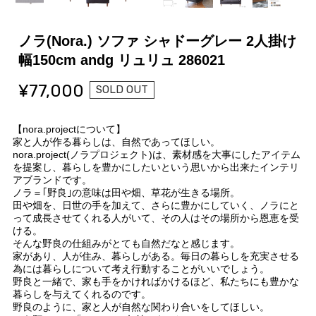
ノラ(Nora.) ソファ シャドーグレー 2人掛け
幅150cm andg リュリュ 286021
¥77,000
SOLD OUT
【nora.projectについて】
家と人が作る暮らしは、自然であってほしい。
nora.project(ノラプロジェクト)は、素材感を大事にしたアイテム
を提案し、暮らしを豊かにしたいという思いから出来たインテリ
アブランドです。
ノラ＝｢野良｣の意味は田や畑、草花が生きる場所。
田や畑を、日世の手を加えて、さらに豊かにしていく、ノラにと
って成長させてくれる人がいて、その人はその場所から恩恵を受
ける。
そんな野良の仕組みがとても自然だなと感じます。
家があり、人が住み、暮らしがある。毎日の暮らしを充実させる
為には暮らしについて考え行動することがいいでしょう。
野良と一緒で、家も手をかければかけるほど、私たちにも豊かな
暮らしを与えてくれるのです。
野良のように、家と人が自然な関わり合いをしてほしい。