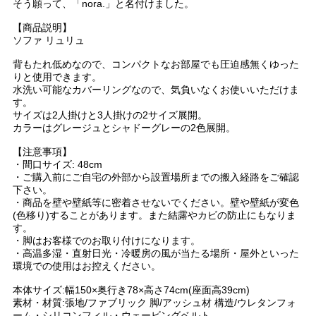
そう願って、「nora.」と名付けました。
【商品説明】
ソファ リュリュ
背もたれ低めなので、コンパクトなお部屋でも圧迫感無くゆった
りと使用できます。
水洗い可能なカバーリングなので、気負いなくお使いいただけま
す。
サイズは2人掛けと3人掛けの2サイズ展開。
カラーはグレージュとシャドーグレーの2色展開。
【注意事項】
・間口サイズ: 48cm
・ご購入前にご自宅の外部から設置場所までの搬入経路をご確認
下さい。
・商品を壁や壁紙等に密着させないでください。壁や壁紙が変色
(色移り)することがあります。また結露やカビの防止にもなりま
す。
・脚はお客様でのお取り付けになります。
・高温多湿・直射日光・冷暖房の風が当たる場所・屋外といった
環境での使用はお控えください。
本体サイズ:幅150×奥行き78×高さ74cm(座面高39cm)
素材・材質:張地/ファブリック 脚/アッシュ材 構造/ウレタンフォ
ーム・シリコンフィル・ウェービングベルト