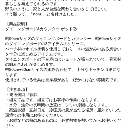
暮らしを与えてくれるのです。
野良のように、家と人が自然な関わり合いをしてほしい。
そう願って、「nora.」と名付けました。
【商品説明】
ダイニングボード&カウンター ポッド②
幅90cmサイズのダイニングボードとカウンター、幅60cmサイズ
のダイニングボードの3アイテムのシリーズ。
バーチ材のオイル塗装を使用しており、木の温かみのある風合い
を十分に楽しめるアイテムです。
ダイニングボードの下台扉にはジュートが張られていて、異素材
の組み合わせが楽しめます。
幅90cm+60cmサイズの組み合わせで、 十分なキッチン収納にな
ります。
使用されている金具は重厚感があり、ほかにはない雰囲気です。
【注意事項】
・発送個口: 2個口
・組立て品です。組立てはお客様の作業になります。
・水分・油分の長時間の放置は、シミの原因になります。
・高温多湿・直射日光・冷暖房の風が当たる場所・屋外といった
環境での使用はお控えください。
・お鍋などの熱のあるものは、必ず敷物を敷いてからお使いくだ
さい。