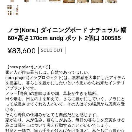
ノラ(Nora.) ダイニングボード ナチュラル 幅
60×高さ170cm andg ポット 2個口 300585
¥83,600
SOLD OUT
【nora.projectについて】
家と人が作る暮らしは、自然であってほしい。
nora.project(ノラプロジェクト)は、素材感を大事にしたアイテム
を提案し、暮らしを豊かにしたいという思いから出来たインテリ
アブランドです。
ノラ＝｢野良｣の意味は田や畑、草花が生きる場所。
田や畑を、日世の手を加えて、さらに豊かにしていく、ノラにと
って成長させてくれる人がいて、その人はその場所から恩恵を受
ける。
そんな野良の仕組みがとても自然だなと感じます。
家があり、人が住み、暮らしがある。毎日の暮らしを充実させる
為には暮らしについて考え行動することがいいでしょう。
野良と一緒で、家も手をかければかけるほど、私たちにも豊かな