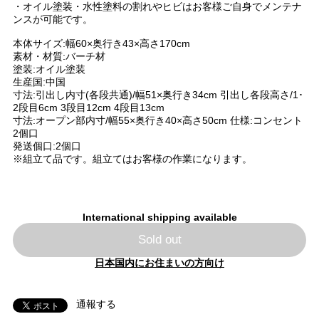
・オイル塗装・水性塗料の割れやヒビはお客様ご自身でメンテナ
ンスが可能です。
本体サイズ:幅60×奥行き43×高さ170cm
素材・材質:バーチ材
塗装:オイル塗装
生産国:中国
寸法:引出し内寸(各段共通)/幅51×奥行き34cm 引出し各段高さ/1･
2段目6cm 3段目12cm 4段目13cm
寸法:オープン部内寸/幅55×奥行き40×高さ50cm 仕様:コンセント
2個口
発送個口:2個口
※組立て品です。組立てはお客様の作業になります。
International shipping available
Sold out
日本国内にお住まいの方向け
通報する