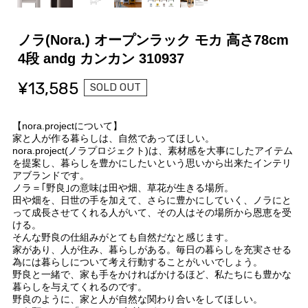
ノラ(Nora.) オープンラック モカ 高さ78cm
4段 andg カンカン 310937
¥13,585
SOLD OUT
【nora.projectについて】
家と人が作る暮らしは、自然であってほしい。
nora.project(ノラプロジェクト)は、素材感を大事にしたアイテム
を提案し、暮らしを豊かにしたいという思いから出来たインテリ
アブランドです。
ノラ＝｢野良｣の意味は田や畑、草花が生きる場所。
田や畑を、日世の手を加えて、さらに豊かにしていく、ノラにと
って成長させてくれる人がいて、その人はその場所から恩恵を受
ける。
そんな野良の仕組みがとても自然だなと感じます。
家があり、人が住み、暮らしがある。毎日の暮らしを充実させる
為には暮らしについて考え行動することがいいでしょう。
野良と一緒で、家も手をかければかけるほど、私たちにも豊かな
暮らしを与えてくれるのです。
野良のように、家と人が自然な関わり合いをしてほしい。