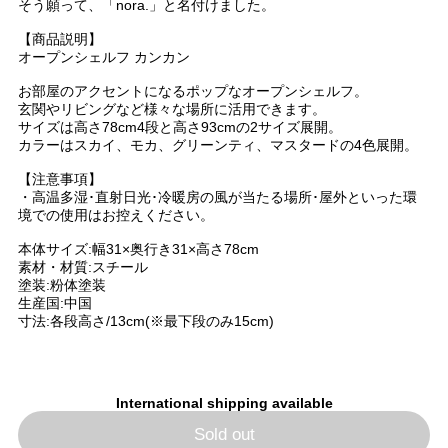
そう願って、「nora.」と名付けました。
【商品説明】
オープンシェルフ カンカン
お部屋のアクセントになるポップなオープンシェルフ。
玄関やリビングなど様々な場所に活用できます。
サイズは高さ78cm4段と高さ93cmの2サイズ展開。
カラーはスカイ、モカ、グリーンティ、マスタードの4色展開。
【注意事項】
・高温多湿･直射日光･冷暖房の風が当たる場所･屋外といった環
境での使用はお控えください。
本体サイズ:幅31×奥行き31×高さ78cm
素材・材質:スチール
塗装:粉体塗装
生産国:中国
寸法:各段高さ/13cm(※最下段のみ15cm)
International shipping available
Sold out