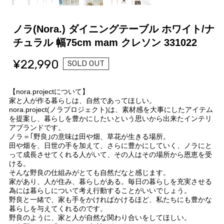
ノラ(Nora.) ダイニングテーブル ホワイト/ナ
チュラル 幅75cm mam クレソン 331022
¥22,990
SOLD OUT
【nora.projectについて】
家と人が作る暮らしは、自然であってほしい。
nora.project(ノラプロジェクト)は、素材感を大事にしたアイテム
を提案し、暮らしを豊かにしたいという思いから出来たインテリ
アブランドです。
ノラ＝｢野良｣の意味は田や畑、草花が生きる場所。
田や畑を、日世の手を加えて、さらに豊かにしていく、ノラにと
って成長させてくれる人がいて、その人はその場所から恩恵を受
ける。
そんな野良の仕組みがとても自然だなと感じます。
家があり、人が住み、暮らしがある。毎日の暮らしを充実させる
為には暮らしについて考え行動することがいいでしょう。
野良と一緒で、家も手をかければかけるほど、私たちにも豊かな
暮らしを与えてくれるのです。
野良のように、家と人が自然な関わり合いをしてほしい。