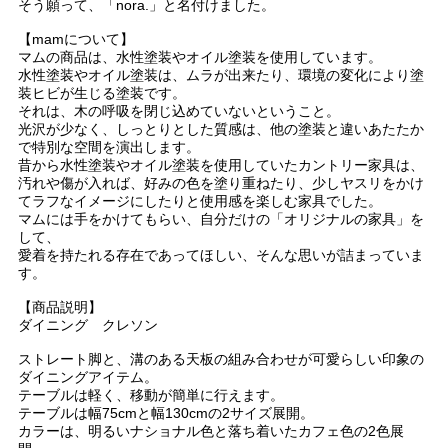
そう願って、「nora.」と名付けました。
【mamについて】
マムの商品は、水性塗装やオイル塗装を使用しています。
水性塗装やオイル塗装は、ムラが出来たり、環境の変化により塗
装ヒビが生じる塗装です。
それは、木の呼吸を閉じ込めていないということ。
光沢が少なく、しっとりとした質感は、他の塗装と違いあたたか
で特別な空間を演出します。
昔から水性塗装やオイル塗装を使用していたカントリー家具は、
汚れや傷が入れば、好みの色を塗り重ねたり、少しヤスリをかけ
てラフなイメージにしたりと使用感を楽しむ家具でした。
マムには手をかけてもらい、自分だけの「オリジナルの家具」を
して、
愛着を持たれる存在であってほしい、そんな思いが詰まっていま
す。
【商品説明】
ダイニング クレソン
ストレート脚と、溝のある天板の組み合わせが可愛らしい印象の
ダイニングアイテム。
テーブルは軽く、移動が簡単に行えます。
テーブルは幅75cmと幅130cmの2サイズ展開。
カラーは、明るいナショナル色と落ち着いたカフェ色の2色展