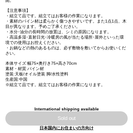
開。
【注意事項】
・組立て品です。組立てはお客様の作業になります。
・素材のパイン材は柔らかく傷つきやすいです。また1点1点、木
目が異なります。予めご了承ください。
・水分･油分の長時間の放置は、シミの原因になります。
・高温多湿･直射日光･冷暖房の風が当たる場所･屋外といった環
境での使用はお控えください。
・お鍋などの熱のあるものは、必ず敷物を敷いてからお使いくだ
さい。
本体サイズ:幅75×奥行き75×高さ70cm
素材・材質:パイン材
塗装:天板/オイル塗装 脚/水性塗料
生産国:中国
※組立て品です。組立てはお客様の作業になります。
International shipping available
Sold out
日本国内にお住まいの方向け