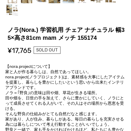
ノラ(Nora.) 学習机用 チェア ナチュラル 幅3
5×高さ81cm mam メッチ 155174
¥17,765
SOLD OUT
【nora.projectについて】
家と人が作る暮らしは、自然であってほしい。
nora.project(ノラプロジェクト)は、素材感を大事にしたアイテム
を提案し、暮らしを豊かにしたいという思いから出来たインテリ
アブランドです。
ノラ＝｢野良｣の意味は田や畑、草花が生きる場所。
田や畑を、日世の手を加えて、さらに豊かにしていく、ノラにと
って成長させてくれる人がいて、その人はその場所から恩恵を受
ける。
そんな野良の仕組みがとても自然だなと感じます。
家があり、人が住み、暮らしがある。毎日の暮らしを充実させる
為には暮らしについて考え行動することがいいでしょう。
野良と一緒で、家も手をかければかけるほど、私たちにも豊かな