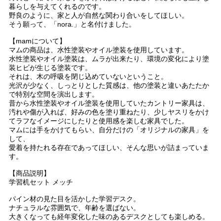
暮らしを与えてくれるのです。
野良のように、家と人が自然な関わり合いをしてほしい。
そう願って、「nora.」と名付けました。
【mamについて】
マムの商品は、水性塗装やオイル塗装を使用しています。
水性塗装やオイル塗装は、ムラが出来たり、環境の変化により塗
装ヒビが生じる塗装です。
それは、木の呼吸を閉じ込めていないということ。
光沢が少なく、しっとりとした質感は、他の塗装と違いあたたか
で特別な空間を演出します。
昔から水性塗装やオイル塗装を使用していたカントリー家具は、
汚れや傷が入れば、好みの色を塗り重ねたり、少しヤスリをかけ
てラフなイメージにしたりと使用感を楽しむ家具でした。
マムには手をかけてもらい、自分だけの「オリジナルの家具」を
して、
愛着を持たれる存在であってほしい、そんな思いが詰まっていま
す。
【商品説明】
学習机セット メッチ
パイン材の見た目を活かした学習デスク。
ナチュラルな雰囲気で、年齢を選ばない。
大きくなっても経年変化した味のあるデスクとしても楽しめる。