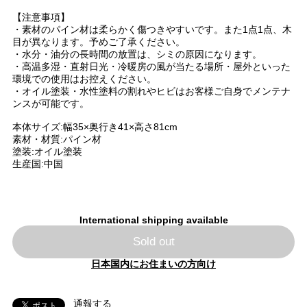
【注意事項】
・素材のパイン材は柔らかく傷つきやすいです。また1点1点、木
目が異なります。予めご了承ください。
・水分・油分の長時間の放置は、シミの原因になります。
・高温多湿・直射日光・冷暖房の風が当たる場所・屋外といった
環境での使用はお控えください。
・オイル塗装・水性塗料の割れやヒビはお客様ご自身でメンテナ
ンスが可能です。
本体サイズ:幅35×奥行き41×高さ81cm
素材・材質:パイン材
塗装:オイル塗装
生産国:中国
International shipping available
Sold out
日本国内にお住まいの方向け
通報する