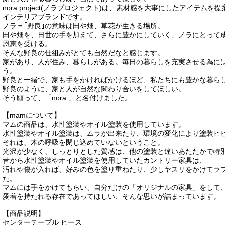
nora.project(ノラプロジェクト)は、素材感を大事にしたアイテ
インテリアブランドです。
ノラ＝｢野良｣の意味は田や畑、草花が生きる場所。
田や畑を、日世の手を加えて、さらに豊かにしていく、ノラにとって
恩恵を受ける。
そんな野良の仕組みがとても自然だなと感じます。
家があり、人が住み、暮らしがある。毎日の暮らしを充実させる為に
う。
野良と一緒で、家も手をかければかけるほど、私たちにも豊かな暮ら
野良のように、家と人が自然な関わり合いをしてほしい。
そう願って、「nora.」と名付けました。
【mamについて】
マムの商品は、水性塗装やオイル塗装を使用しています。
水性塗装やオイル塗装は、ムラが出来たり、環境の変化により塗装ヒ
それは、木の呼吸を閉じ込めていないということ。
光沢が少なく、しっとりとした質感は、他の塗装と違いあたたかで特
昔から水性塗装やオイル塗装を使用していたカントリー家具は、
汚れや傷が入れば、好みの色を塗り重ねたり、少しヤスリをかけてラ
た。
マムには手をかけてもらい、自分だけの「オリジナルの家具」をして
愛着を持たれる存在であってほしい、そんな思いが詰まっています。
【商品説明】
センターテーブル ヒース