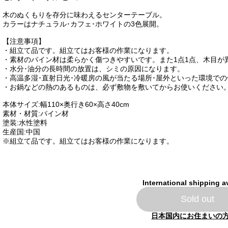
木のぬくもりを存分に味わえるセンターテーブル。
カラーはナチュラル･カフェ･ホワイトの3色展開。
【注意事項】
・組立て品です。組立てはお客様の作業になります。
・素材のパイン材は柔らかく傷つきやすいです。また1点1点、木目が
・水分･油分の長時間の放置は、シミの原因になります。
・高温多湿･直射日光･冷暖房の風が当たる場所･屋外といった環境で
・お鍋などの熱のあるものは、必ず敷物を敷いてからお使いください
本体サイズ:幅110×奥行き60×高さ40cm
素材・材質:パイン材
塗装:水性塗料
生産国:中国
※組立て品です。組立てはお客様の作業になります。
International shipping a
Sold out
日本国内にお住まいの