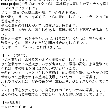
nora.project(ノラプロジェクト)は、素材感を大事にしたアイテ
インテリアブランドです。
ノラ＝｢野良｣の意味は田や畑、草花が生きる場所。
田や畑を、日世の手を加えて、さらに豊かにしていく、ノラにとって
恩恵を受ける。
そんな野良の仕組みがとても自然だなと感じます。
家があり、人が住み、暮らしがある。毎日の暮らしを充実させる為に
う。
野良と一緒で、家も手をかければかけるほど、私たちにも豊かな暮ら
野良のように、家と人が自然な関わり合いをしてほしい。
そう願って、「nora.」と名付けました。
【mamについて】
マムの商品は、水性塗装やオイル塗装を使用しています。
水性塗装やオイル塗装は、ムラが出来たり、環境の変化により塗装ヒ
それは、木の呼吸を閉じ込めていないということ。
光沢が少なく、しっとりとした質感は、他の塗装と違いあたたかで特
昔から水性塗装やオイル塗装を使用していたカントリー家具は、
汚れや傷が入れば、好みの色を塗り重ねたり、少しヤスリをかけてラ
た。
マムには手をかけてもらい、自分だけの「オリジナルの家具」をして
愛着を持たれる存在であってほしい、そんな思いが詰まっています。
【商品説明】
テレビボード オリス