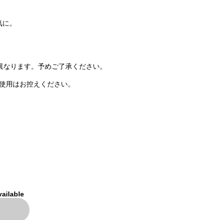
気に。
異なります。予めご了承ください。
の使用はお控えください。
。
vailable