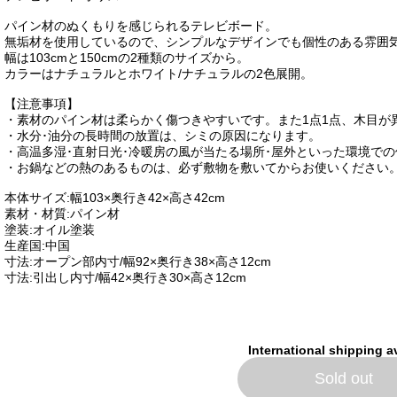
パイン材のぬくもりを感じられるテレビボード。
無垢材を使用しているので、シンプルなデザインでも個性のある雰囲
幅は103cmと150cmの2種類のサイズから。
カラーはナチュラルとホワイト/ナチュラルの2色展開。
【注意事項】
・素材のパイン材は柔らかく傷つきやすいです。また1点1点、木目が
・水分･油分の長時間の放置は、シミの原因になります。
・高温多湿･直射日光･冷暖房の風が当たる場所･屋外といった環境で
・お鍋などの熱のあるものは、必ず敷物を敷いてからお使いください
本体サイズ:幅103×奥行き42×高さ42cm
素材・材質:パイン材
塗装:オイル塗装
生産国:中国
寸法:オープン部内寸/幅92×奥行き38×高さ12cm
寸法:引出し内寸/幅42×奥行き30×高さ12cm
International shipping a
Sold out