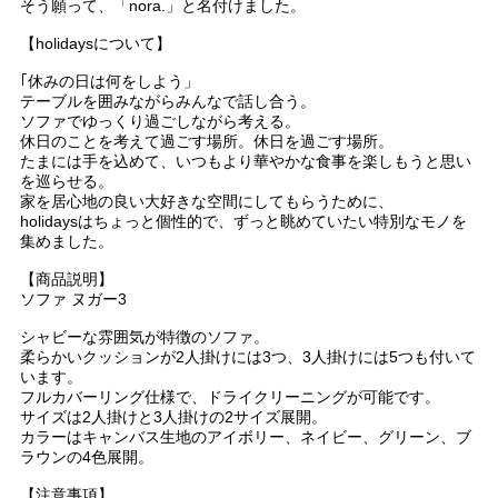
そう願って、「nora.」と名付けました。
【holidaysについて】
｢休みの日は何をしよう」
テーブルを囲みながらみんなで話し合う。
ソファでゆっくり過ごしながら考える。
休日のことを考えて過ごす場所。休日を過ごす場所。
たまには手を込めて、いつもより華やかな食事を楽しもうと思い
を巡らせる。
家を居心地の良い大好きな空間にしてもらうために、
holidaysはちょっと個性的で、ずっと眺めていたい特別なモノを
集めました。
【商品説明】
ソファ ヌガー3
シャビーな雰囲気が特徴のソファ。
柔らかいクッションが2人掛けには3つ、3人掛けには5つも付いて
います。
フルカバーリング仕様で、ドライクリーニングが可能です。
サイズは2人掛けと3人掛けの2サイズ展開。
カラーはキャンバス生地のアイボリー、ネイビー、グリーン、ブ
ラウンの4色展開。
【注意事項】