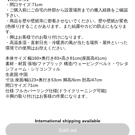
・間口サイズ:71cm
・ご購入前にご自宅の外部から設置場所までの搬入経路をご確認
下さい。
・商品を壁や壁紙等に密着させないでください。壁や壁紙が変色
(色移り)することがあります。また結露やカビの防止にもなりま
す。
・脚はお客様でのお取り付けになります。
・高温多湿・直射日光・冷暖房の風が当たる場所・屋外といった
環境での使用はお控えください。
本体サイズ:幅160×奥行き83×高さ81cm(座面高41cm)
素材・材質:張地/ファブリック 構造/ウェービングベルト・ウレタ
ンフォーム・シリコンフィル
生産国:中国
寸法:座面/幅123×奥行き53cm 脚高/6cm 肘高/47cm
間口サイズ:71cm
仕様:フルカバーリング仕様(ドライクリーニング可能)
※脚の取り付けはお客様の作業になります。
International shipping available
Sold out