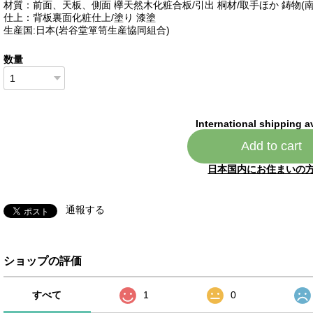
材質：前面、天板、側面 欅天然木化粧合板/引出 桐材/取手ほか 鋳物(南
仕上：背板裏面化粧仕上/塗り 漆塗
生産国:日本(岩谷堂箪笥生産協同組合)
数量
International shipping a
Add to cart
日本国内にお住まいの
通報する
ショップの評価
すべて
1
0