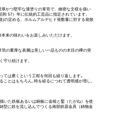
た重厚かつ堅牢な漆塗りの箪笥で、緻密な文様を描い
昭和 57）年に伝統的工芸品に指定されています。
林規格)の定める、ホルムアルデヒド発数量に対する発散
漆本来の味わいをお楽しみいただけます。
堂箪笥の重厚な表層は美しい一品ものの木目の欅の突
く守り続けます。
っては磨くという工程を何回も繰り返します｡
ることはもちろん､時を経るにつれて透明感が増し､
を描いた鉄板あるいは銅板に金槌と鏨（たがね）を使
た鋳型に鉄を流し込んでつくる南部鉄器金具（鋳物金
。