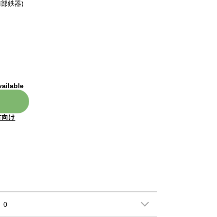
部鉄器)
vailable
方向け
0