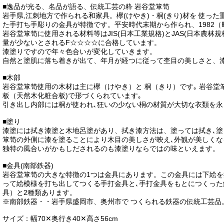
■逸品が光る、名品が語る、伝統工芸の粋 岩谷堂箪笥
岩手県,江刺地方で作られる和家具。欅(けやき)・桐(きり)材を 使っ
た手打ち手彫りの金具が特徴です。平安時代末期から作られ、1982（
岩谷堂箪笥に使用される材料等はJIS(日本工業規格)とJAS(日本農
量が少ないとされるF☆☆☆☆に合格しています。
漆塗りですので年々色合いが変化していきます。
自然と塗肌に落ち着きが出て、年月が経つに従って杢目の美しさと、
■木部
岩谷堂箪笥使用の木材は主に欅（けやき）と 桐（きり）です｡ 岩谷
板（天然木化粧合板)で形づくられています｡
引き出し内部には桐が使われ､狂いの少ない桐の材質が大切な衣類を永
■塗り
漆塗には拭き漆塗と木地呂塗があり、拭き漆方法は、塗っては拭き､塗
箪笥の外側に漆を塗ることにより木目の美しさが映え､外観が美しくな
独特の風合いがかもしだされるのも漆塗りならではの味といえます。
■金具(南部鉄器)
岩谷堂箪笥の大きな特徴の1つは金具にあります。この金具には下絵
って絵模様を打ち出してつくる手打金具と､手打金具をもとにつくっ
具）と2種類あります。
※南部鉄器・・岩手県盛岡市、奥州市で つくられる鉄器の伝統工芸品
サイズ：幅70✕奥行き40✕高さ56cm