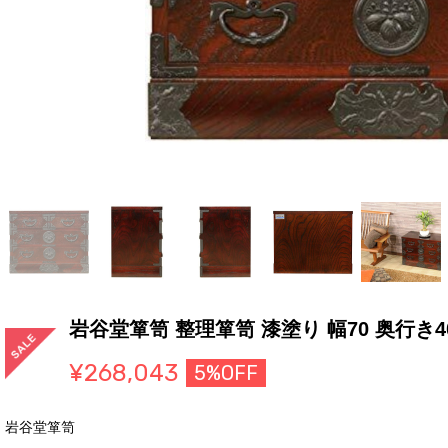
岩谷堂箪笥 整理箪笥 漆塗り 幅70 奥行き40
¥268,043
5%OFF
岩谷堂箪笥