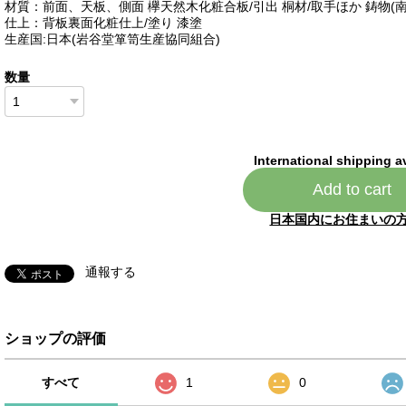
材質：前面、天板、側面 欅天然木化粧合板/引出 桐材/取手ほか 鋳物(南
仕上：背板裏面化粧仕上/塗り 漆塗
生産国:日本(岩谷堂箪笥生産協同組合)
数量
International shipping a
Add to cart
日本国内にお住まいの
通報する
ショップの評価
すべて
1
0