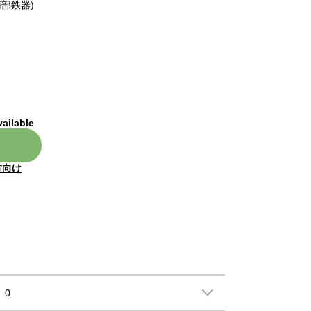
部鉄器)
vailable
方向け
0