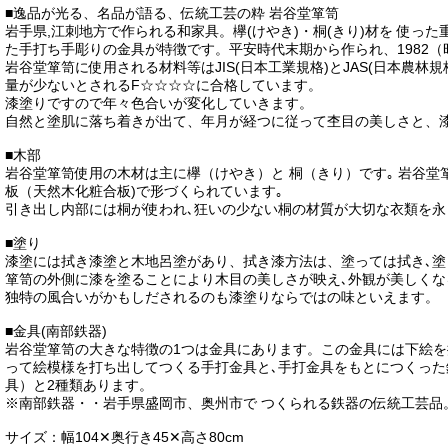
■逸品が光る、名品が語る、伝統工芸の粋 岩谷堂箪笥
岩手県,江刺地方で作られる和家具。欅(けやき)・桐(きり)材を 使っ
た手打ち手彫りの金具が特徴です。平安時代末期から作られ、1982（
岩谷堂箪笥に使用される材料等はJIS(日本工業規格)とJAS(日本農
量が少ないとされるF☆☆☆☆に合格しています。
漆塗りですので年々色合いが変化していきます。
自然と塗肌に落ち着きが出て、年月が経つに従って杢目の美しさと、
■木部
岩谷堂箪笥使用の木材は主に欅（けやき）と 桐（きり）です｡ 岩谷
板（天然木化粧合板)で形づくられています｡
引き出し内部には桐が使われ､狂いの少ない桐の材質が大切な衣類を永
■塗り
漆塗には拭き漆塗と木地呂塗があり、拭き漆方法は、塗っては拭き､塗
箪笥の外側に漆を塗ることにより木目の美しさが映え､外観が美しくな
独特の風合いがかもしだされるのも漆塗りならではの味といえます。
■金具(南部鉄器)
岩谷堂箪笥の大きな特徴の1つは金具にあります。この金具には下絵
って絵模様を打ち出してつくる手打金具と､手打金具をもとにつくっ
具）と2種類あります。
※南部鉄器・・岩手県盛岡市、奥州市で つくられる鉄器の伝統工芸品
サイズ：幅104✕奥行き45✕高さ80cm