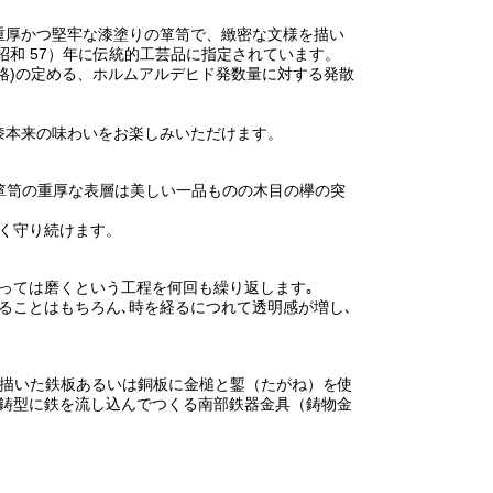
た重厚かつ堅牢な漆塗りの箪笥で、緻密な文様を描い
昭和 57）年に伝統的工芸品に指定されています。
林規格)の定める、ホルムアルデヒド発数量に対する発散
漆本来の味わいをお楽しみいただけます。
堂箪笥の重厚な表層は美しい一品ものの木目の欅の突
く守り続けます。
っては磨くという工程を何回も繰り返します｡
ることはもちろん､時を経るにつれて透明感が増し､
を描いた鉄板あるいは銅板に金槌と鏨（たがね）を使
た鋳型に鉄を流し込んでつくる南部鉄器金具（鋳物金
。