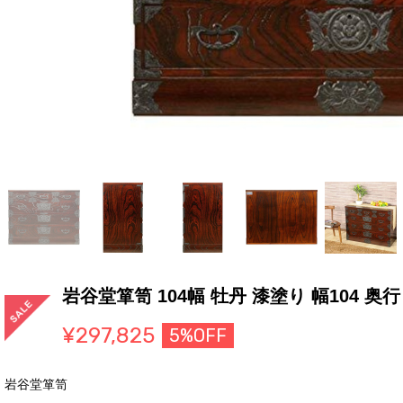
岩谷堂箪笥 104幅 牡丹 漆塗り 幅104 奥行
¥297,825
5%OFF
岩谷堂箪笥