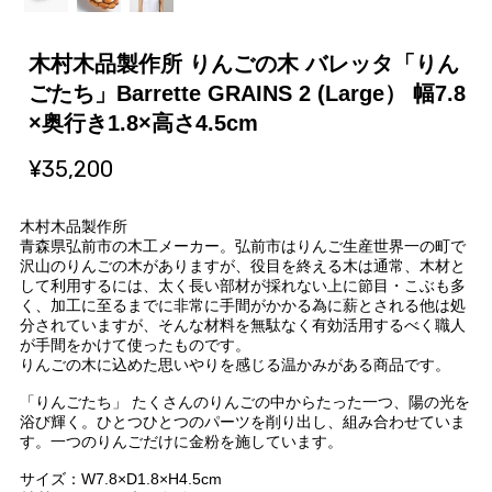
木村木品製作所 りんごの木 バレッタ「りん
ごたち」Barrette GRAINS 2 (Large） 幅7.8
×奥行き1.8×高さ4.5cm
¥35,200
木村木品製作所
青森県弘前市の木工メーカー。弘前市はりんご生産世界一の町で
沢山のりんごの木がありますが、役目を終える木は通常、木材と
して利用するには、太く長い部材が採れない上に節目・こぶも多
く、加工に至るまでに非常に手間がかかる為に薪とされる他は処
分されていますが、そんな材料を無駄なく有効活用するべく職人
が手間をかけて使ったものです。
りんごの木に込めた思いやりを感じる温かみがある商品です。
「りんごたち」 たくさんのりんごの中からたった一つ、陽の光を
浴び輝く。ひとつひとつのパーツを削り出し、組み合わせていま
す。一つのりんごだけに金粉を施しています。
サイズ：W7.8×D1.8×H4.5cm