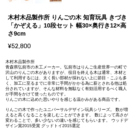
木村木品製作所 りんごの木 知育玩具 きづき
「かぞえる」10段セット 幅30×奥行き12×高
さ9cm
¥52,800
木村木品製作所
青森県弘前市の木工メーカー。弘前市はりんご生産世界一の町で
沢山のりんごの木がありますが、役目を終える木は通常、木材と
して利用するには、太く長い部材が採れない上に節目・こぶも多
く、加工に至るまでに非常に手間がかかる為に薪とされる他は処
分されていますが、そんな材料を無駄なく有効活用するべく職人
が手間をかけて使ったものです。
りんごの木に込めた思いやりを感じる温かみがある商品です。
りんごの木で作ったユニバーサルデザイン玩具シリーズ。 数が増
えると高くなることを楽しむことができます。 数によって高さが
変わることで、多い少ないの違いを感じてもらいます。 ウッドデ
ザイン賞2015受賞 グッドトイ2015選定