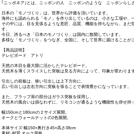
｢ニッポネア｣とは、ニッポンの人 ニッポンのような ニッポンらし
日本の「モノづくり」は、世界から評価を頂いています。
海外にも認められる「モノ」を作り出しているのは、小さな工場や、
その中には、目を見張るような意匠、品質、機能を持ちながら、まだ
す。
今日、誇るべき「日本のモノづくり」は国内に散開しています。
多様な「モノづくり」をつなぎ、全国に、そして世界に届けることが
【商品説明】
テレビボード アトリ
天然の木目を最大限に活かしたテレビボード。
天然木を薄くスライスした突板は見る方向によって、印象が変わりま
引出しの前板は、狭い引出しは上下方向に、
広い引出しは左右方向に突板を張ることで表情豊かになっています。
また、フラップ扉の部分はガラス突板を採用し、
天然木の風合いは損なわずに、リモコンが通るような機能性も併せ持
幅150cmと180cmの２サイズ展開。
オークとウォールナットの2色展開。
本体サイズ:幅150×奥行き45×高さ38cm
素材･材質:オーク突板