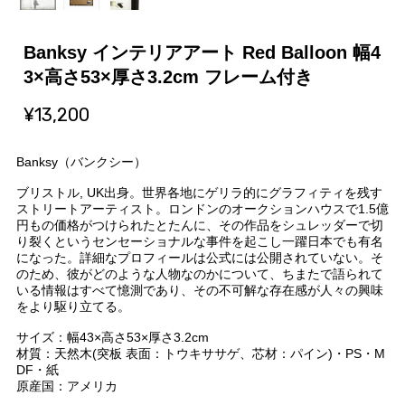
Banksy インテリアアート Red Balloon 幅4
3×高さ53×厚さ3.2cm フレーム付き
¥13,200
Banksy（バンクシー）
ブリストル, UK出身。世界各地にゲリラ的にグラフィティを残す
ストリートアーティスト。ロンドンのオークションハウスで1.5億
円もの価格がつけられたとたんに、その作品をシュレッダーで切
り裂くというセンセーショナルな事件を起こし一躍日本でも有名
になった。詳細なプロフィールは公式には公開されていない。そ
のため、彼がどのような人物なのかについて、ちまたで語られて
いる情報はすべて憶測であり、その不可解な存在感が人々の興味
をより駆り立てる。
サイズ：幅43×高さ53×厚さ3.2cm
材質：天然木(突板 表面：トウキササゲ、芯材：パイン)・PS・M
DF・紙
原産国：アメリカ