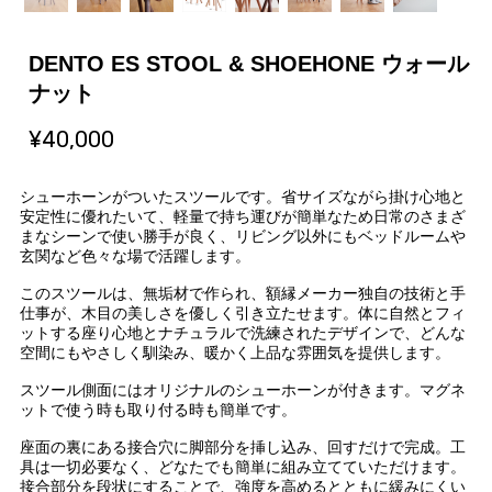
DENTO ES STOOL & SHOEHONE ウォール
ナット
¥40,000
シューホーンがついたスツールです。省サイズながら掛け心地と
安定性に優れたいて、軽量で持ち運びが簡単なため日常のさまざ
まなシーンで使い勝手が良く、リビング以外にもベッドルームや
玄関など色々な場で活躍します。
このスツールは、無垢材で作られ、額縁メーカー独自の技術と手
仕事が、木目の美しさを優しく引き立たせます。体に自然とフィ
ットする座り心地とナチュラルで洗練されたデザインで、どんな
空間にもやさしく馴染み、暖かく上品な雰囲気を提供します。
スツール側面にはオリジナルのシューホーンが付きます。マグネ
ットで使う時も取り付る時も簡単です。
座面の裏にある接合穴に脚部分を挿し込み、回すだけで完成。工
具は一切必要なく、どなたでも簡単に組み立てていただけます。
接合部分を段状にすることで、強度を高めるとともに緩みにくい